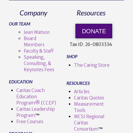
Company
Resources
OUR TEAM
DONATE
Jean Watson
Board
Tax ID:
26-0803334
Members
Faculty & Staff
SHOP
Speaking,
Consulting, &
The Caring Store
Keynotes Fees
EDUCATION
RESOURCES
Caritas Coach
Articles
Education
Caritas Quotes
Program® (CCEP)
Measurement
Caritas Leadership
Tools
Program
™️
WCSI Regional
Free Courses
Caritas
Consortium
™