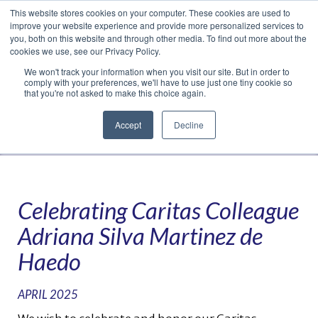
This website stores cookies on your computer. These cookies are used to
Translate »
Facebook
LinkedIn
YouTube
Vimeo
Instagram
improve your website experience and provide more personalized services to
you, both on this website and through other media. To find out more about the
cookies we use, see our Privacy Policy.
We won't track your information when you visit our site. But in order to
comply with your preferences, we'll have to use just one tiny cookie so
that you're not asked to make this choice again.
Accept
Decline
Navigation
Celebrating Caritas Colleague
Adriana Silva Martinez de
Haedo
APRIL 2025